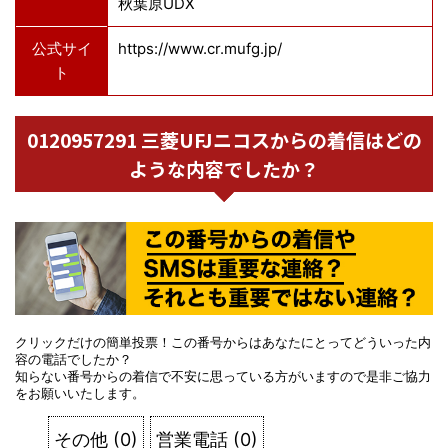
秋葉原UDX
公式サイ
https://www.cr.mufg.jp/
ト
0120957291 三菱UFJニコスからの着信はどの
ような内容でしたか？
クリックだけの簡単投票！この番号からはあなたにとってどういった内
容の電話でしたか？
知らない番号からの着信で不安に思っている方がいますので是非ご協力
をお願いいたします。
その他
(
0
)
営業電話
(
0
)