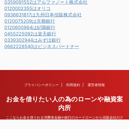
0359091552はアルファノート株式会社
0120002355はオリコ
0936631817は九州日本信販株式会社
0120075209は京都銀行
0120600964は紀陽銀行
0455225092は楽天銀行
0339302944はみずほ銀行
0662228540はビジネスパートナー
プライバシーポリシー
利用規約
運営者情報
お金を借りたい人の為のローンや融資案
内所
ここならお金を借りれる消費者金融や銀行のカードローンから信販会社のク
レジットカード、その他住宅ローンや不動産担保ローンなど各種ローンや融
資情報を紹介