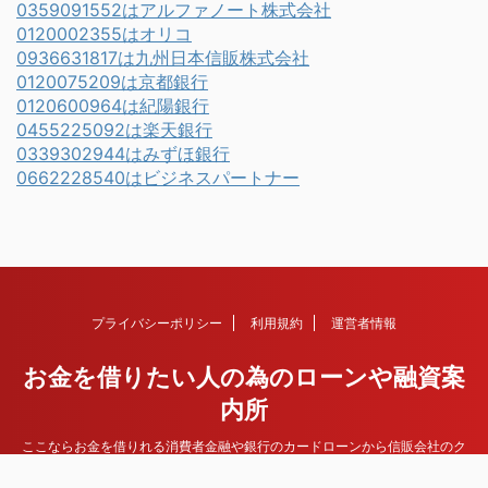
0359091552はアルファノート株式会社
0120002355はオリコ
0936631817は九州日本信販株式会社
0120075209は京都銀行
0120600964は紀陽銀行
0455225092は楽天銀行
0339302944はみずほ銀行
0662228540はビジネスパートナー
プライバシーポリシー
利用規約
運営者情報
お金を借りたい人の為のローンや融資案
内所
ここならお金を借りれる消費者金融や銀行のカードローンから信販会社のク
レジットカード、その他住宅ローンや不動産担保ローンなど各種ローンや融
資情報を紹介