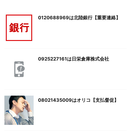
0120688969は北陸銀行【重要連絡】
0925227161は日栄倉庫株式会社
08021435009はオリコ【支払督促】