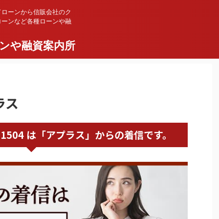
ドローンから信販会社のク
ローンなど各種ローンや融
ンや融資案内所
ラス
0367391504 は「アプラス」からの着信です。