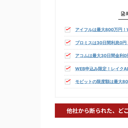
アイフルは最大800万円！
プロミスは30日間利息0円
アコムは最大30日間金利0
WEB申込み限定！レイクA
モビットの限度額は最大80
他社から断られた、ど