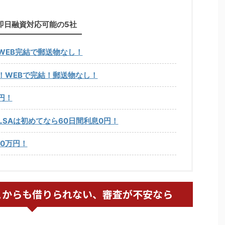
即日融資対応可能の5社
WEB完結で郵送物なし！
！WEBで完結！郵送物なし！
円！
LSAは初めてなら60日間利息0円！
0万円！
こからも借りられない、審査が不安なら