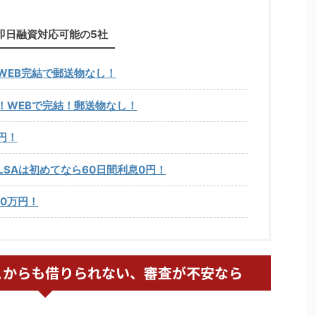
即日融資対応可能の5社
WEB完結で郵送物なし！
！WEBで完結！郵送物なし！
円！
LSAは初めてなら60日間利息0円！
0万円！
こからも借りられない、審査が不安なら