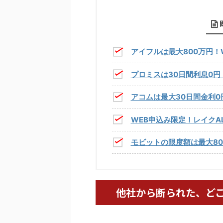
アイフルは最大800万円！
プロミスは30日間利息0円
アコムは最大30日間金利0
WEB申込み限定！レイクA
モビットの限度額は最大80
他社から断られた、ど