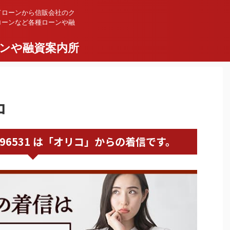
ドローンから信販会社のク
ローンなど各種ローンや融
ンや融資案内所
コ
0120096531 は「オリコ」からの着信です。