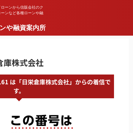
ドローンから信販会社のク
ローンなど各種ローンや融
ンや融資案内所
栄倉庫株式会社
25227161 は「日栄倉庫株式会社」からの着信で
す。