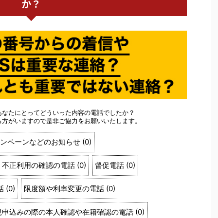
か？
あなたにとってどういった内容の電話でしたか？
る方がいますので是非ご協力をお願いいたします。
ンペーンなどのお知らせ
(
0
)
不正利用の確認の電話
(
0
)
督促電話
(
0
)
話
(
0
)
限度額や利率変更の電話
(
0
)
規申込みの際の本人確認や在籍確認の電話
(
0
)