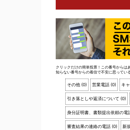
クリックだけの簡単投票！この番号からは
知らない番号からの着信で不安に思ってい
その他
(
0
)
営業電話
(
0
)
キャ
引き落としや返済について
(
0
)
身分証明書、書類提出依頼の電
審査結果の連絡の電話
(
0
)
新