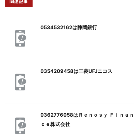
関連記事
0534532162は静岡銀行
0354209458は三菱UFJニコス
0362776058はＲｅｎｏｓｙ Ｆｉｎａｎ
ｃｅ株式会社