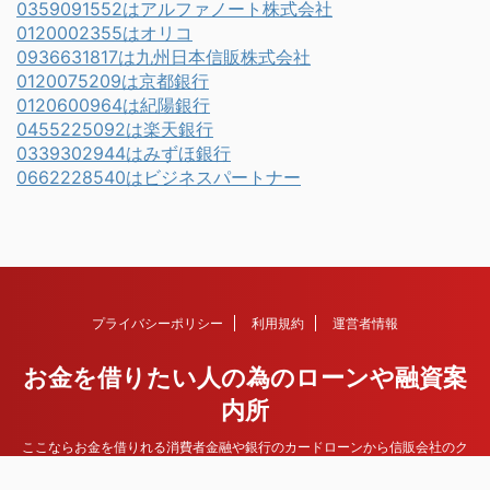
0359091552はアルファノート株式会社
0120002355はオリコ
0936631817は九州日本信販株式会社
0120075209は京都銀行
0120600964は紀陽銀行
0455225092は楽天銀行
0339302944はみずほ銀行
0662228540はビジネスパートナー
プライバシーポリシー
利用規約
運営者情報
お金を借りたい人の為のローンや融資案
内所
ここならお金を借りれる消費者金融や銀行のカードローンから信販会社のク
レジットカード、その他住宅ローンや不動産担保ローンなど各種ローンや融
資情報を紹介