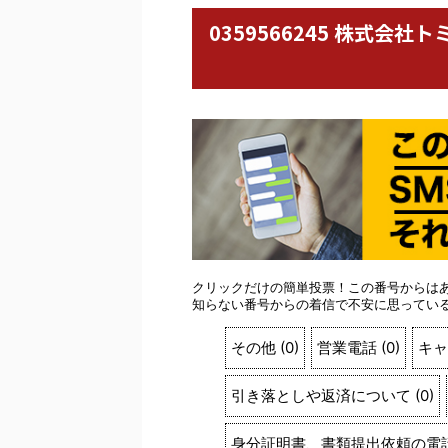
0359566245 株式
クリックだけの簡単投票！この番号からは
知らない番号からの着信で不安に思ってい
その他
(
0
)
営業電話
(
0
)
キャ
引き落としや返済について
(
0
)
身分証明書、書類提出依頼の電