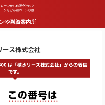
ドローンから信販会社のク
ローンなど各種ローンや融
ンや融資案内所
積水リース株式会社
67343600 は「積水リース株式会社」からの着信
です。