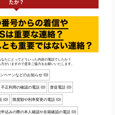
たか？
あなたにとってどういった内容の電話でしたか？
る方がいますので是非ご協力をお願いいたします。
ンペーンなどのお知らせ
(
0
)
不正利用の確認の電話
(
0
)
督促電話
(
0
)
話
(
0
)
限度額や利率変更の電話
(
0
)
規申込みの際の本人確認や在籍確認の電話
(
0
)