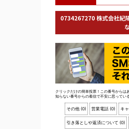
0734267270 株式
クリックだけの簡単投票！この番号からは
知らない番号からの着信で不安に思ってい
その他
(
0
)
営業電話
(
0
)
キャ
引き落としや返済について
(
0
)