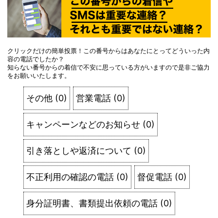
クリックだけの簡単投票！この番号からはあなたにとってどういった内
容の電話でしたか？
知らない番号からの着信で不安に思っている方がいますので是非ご協力
をお願いいたします。
その他
(
0
)
営業電話
(
0
)
キャンペーンなどのお知らせ
(
0
)
引き落としや返済について
(
0
)
不正利用の確認の電話
(
0
)
督促電話
(
0
)
身分証明書、書類提出依頼の電話
(
0
)