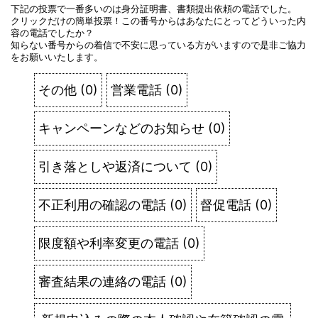
下記の投票で一番多いのは身分証明書、書類提出依頼の電話でした。
クリックだけの簡単投票！この番号からはあなたにとってどういった内
容の電話でしたか？
知らない番号からの着信で不安に思っている方がいますので是非ご協力
をお願いいたします。
その他
(
0
)
営業電話
(
0
)
キャンペーンなどのお知らせ
(
0
)
引き落としや返済について
(
0
)
不正利用の確認の電話
(
0
)
督促電話
(
0
)
限度額や利率変更の電話
(
0
)
審査結果の連絡の電話
(
0
)