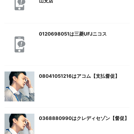
山支店
0120698051は三菱UFJニコス
08041051216はアコム【支払督促】
0368880990はクレディセゾン【督促】