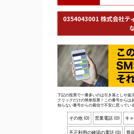
0354043001 株式
下記の投票で一番多いのは引き落としや返
クリックだけの簡単投票！この番号からは
知らない番号からの着信で不安に思ってい
その他
(
0
)
営業電話
(
0
)
キャ
不正利用の確認の電話
(
0
)
督