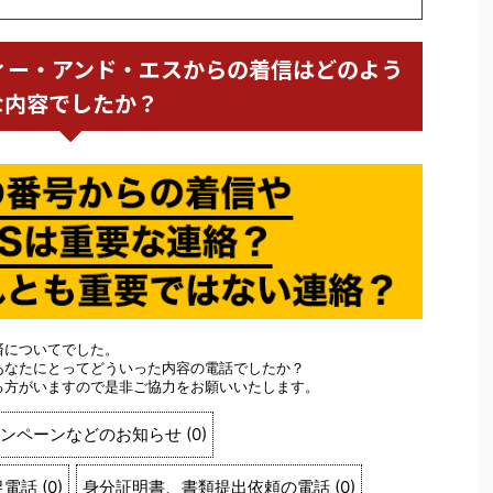
会社ティー・アンド・エスからの着信はどのよう
な内容でしたか？
済についてでした。
あなたにとってどういった内容の電話でしたか？
る方がいますので是非ご協力をお願いいたします。
ンペーンなどのお知らせ
(
0
)
促電話
(
0
)
身分証明書、書類提出依頼の電話
(
0
)