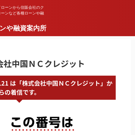
ドローンから信販会社のク
ローンなど各種ローンや融
ンや融資案内所
株式会社中国ＮＣクレジット
58245121 は「株式会社中国ＮＣクレジット」か
らの着信です。