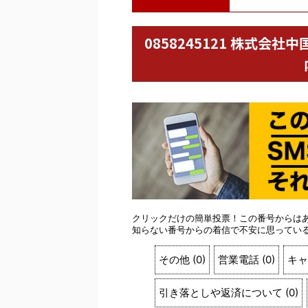
0858245121 株式
クリックだけの簡単投票！この番号からは
知らない番号からの着信で不安に思ってい
その他
(
0
)
営業電話
(
0
)
キャ
引き落としや返済について
(
0
)