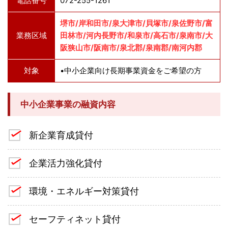
電話番号
072-255-1261
堺市/岸和田市/泉大津市/貝塚市/泉佐野市/富
業務区域
田林市/河内長野市/和泉市/高石市/泉南市/大
阪狭山市/阪南市/泉北郡/泉南郡/南河内郡
対象
•中小企業向け長期事業資金をご希望の方
中小企業事業の融資内容
新企業育成貸付
企業活力強化貸付
環境・エネルギー対策貸付
セーフティネット貸付